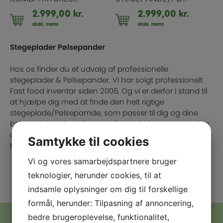
2.999,00
kr.
2.999,00
kr.
ekskl. moms
ekskl. moms
Stegeplader Pølsepander
Hos os finder du et udvalg af professionelle
stegeplader & Pølsepander. Vi har solgt professionelt
Fast food inventar siden 2006, Og vi er derfor i stand til
at hjælpe dig med at finde den helt rigtige
stegeplade/Pølsepamde, som passer til dig og dine
behov. Køber du online nu, så kan du forvente levering
af din nye stegeplade/Pølsepande, allerede 1-2
Samtykke til cookies
hverdage efter at vi har modtaget din ordre.
Vi og vores samarbejdspartnere bruger
teknologier, herunder cookies, til at
indsamle oplysninger om dig til forskellige
formål, herunder: Tilpasning af annoncering,
bedre brugeroplevelse, funktionalitet,