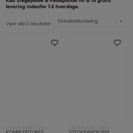
Køb Stegeplade & Pølsepande nu & få gratis
levering indenfor 1-3 hverdage.
Viser alle 2 resultater
LÆS MERE
LÆS MERE
STEGEPLADER / PØLSEPANDER
STEGEPLADER / PØLSEPANDER
KOMBI FRITURESTEGER & STEGEPLADE
STEGEPANDE/PØLSESTEGER DOBBELT MODEL