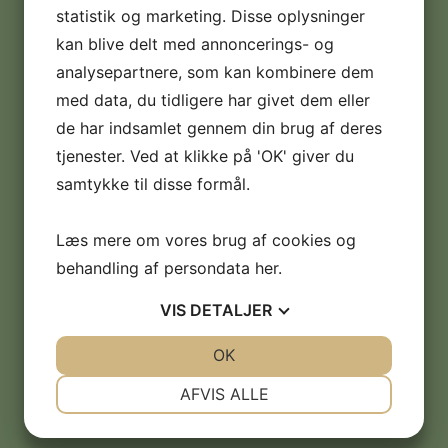
RBS Engros |
statistik og marketing. Disse oplysninger
Softicemaskiner.dk
kan blive delt med annoncerings- og
analysepartnere, som kan kombinere dem
med data, du tidligere har givet dem eller
Adresse:
de har indsamlet gennem din brug af deres
Taarupparken 2
tjenester. Ved at klikke på 'OK' giver du
Postnr. & by:
samtykke til disse formål.
5560 Aarup
Læs mere om vores brug af cookies og
CVR nr.:
behandling af persondata
her
.
30350987
VIS
DETALJER
Telefon:
+45 22 91 03 60
JA
NEJ
OK
JA
NEJ
NØDVENDIGE
PRÆFERENCER
AFVIS ALLE
E-mail:
info@softicemaskiner.dk
JA
NEJ
JA
NEJ