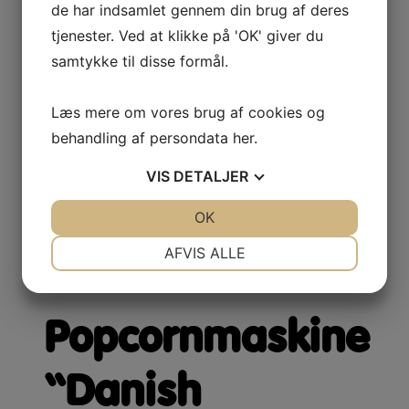
de har indsamlet gennem din brug af deres
rustfri Stål
tjenester. Ved at klikke på 'OK' giver du
samtykke til disse formål.
Læs mere om vores brug af cookies og
13.999,00
kr.
ekskl. moms
behandling af persondata
her
.
VIS
DETALJER
Læs mere
JA
NEJ
OK
JA
NEJ
NØDVENDIGE
PRÆFERENCER
AFVIS ALLE
Popcornmaskiner: Alle modeller
JA
NEJ
JA
NEJ
MARKETING
STATISTIK
Popcornmaskine
“Danish