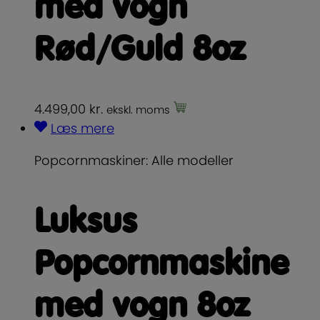
med vogn
Rød/Guld 8oz
4.499,00
kr.
ekskl. moms
Læs mere
Popcornmaskiner: Alle modeller
Luksus
Popcornmaskine
med vogn 8oz