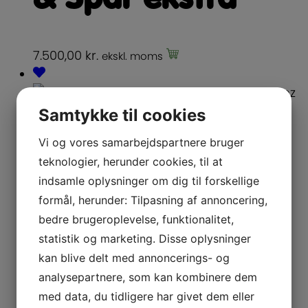
7.500,00
kr.
ekskl. moms
Samtykke til cookies
Læs mere
Vi og vores samarbejdspartnere bruger
Popcornmaskiner: Alle modeller
teknologier, herunder cookies, til at
indsamle oplysninger om dig til forskellige
formål, herunder: Tilpasning af annoncering,
Popcornmaskine
bedre brugeroplevelse, funktionalitet,
statistik og marketing. Disse oplysninger
Stor Biograf
kan blive delt med annoncerings- og
analysepartnere, som kan kombinere dem
model 24oz
med data, du tidligere har givet dem eller