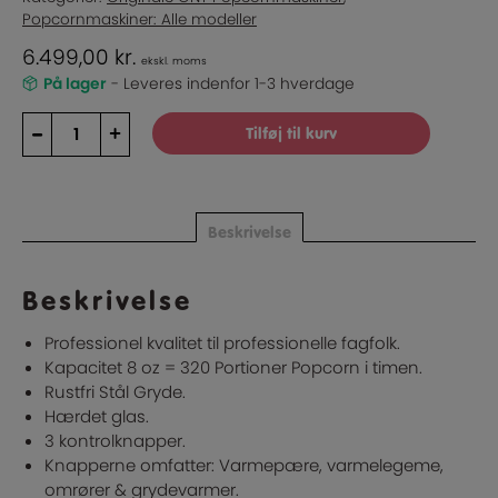
Popcornmaskiner: Alle modeller
6.499,00
kr.
ekskl. moms
På lager
- Leveres indenfor 1-3 hverdage
The
–
+
Tilføj til kurv
Big
One
-
Popcornmaskine
Beskrivelse
med
Kæmpe
kapacitet
Beskrivelse
16oz
antal
Professionel kvalitet til professionelle fagfolk.
Kapacitet 8 oz = 320 Portioner Popcorn i timen.
Rustfri Stål Gryde.
Hærdet glas.
3 kontrolknapper.
Knapperne omfatter: Varmepære, varmelegeme,
omrører & grydevarmer.