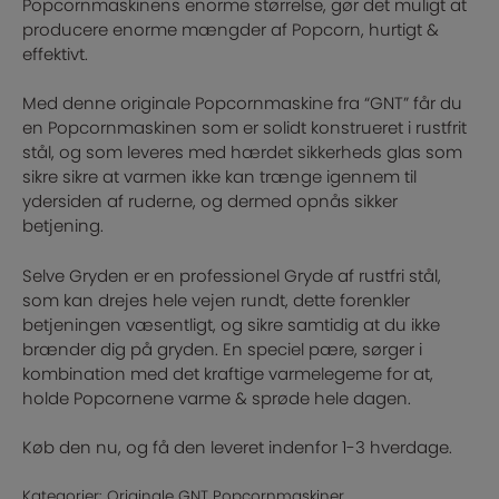
Popcornmaskinens enorme størrelse, gør det muligt at
producere enorme mængder af Popcorn, hurtigt &
effektivt.
Med denne originale Popcornmaskine fra “GNT” får du
en Popcornmaskinen som er solidt konstrueret i rustfrit
stål, og som leveres med hærdet sikkerheds glas som
sikre sikre at varmen ikke kan trænge igennem til
ydersiden af ruderne, og dermed opnås sikker
betjening.
Selve Gryden er en professionel Gryde af rustfri stål,
som kan drejes hele vejen rundt, dette forenkler
betjeningen væsentligt, og sikre samtidig at du ikke
brænder dig på gryden. En speciel pære, sørger i
kombination med det kraftige varmelegeme for at,
holde Popcornene varme & sprøde hele dagen.
Køb den nu, og få den leveret indenfor 1-3 hverdage.
Kategorier:
Originale GNT Popcornmaskiner
,