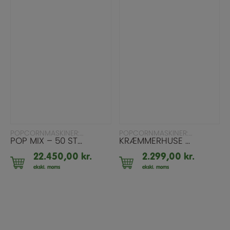
LÆS MERE
LÆS MERE
POPCORNMASKINER: ALLE MODELLER
POPCORNMASKINER: ALLE MODELLER
POP MIX – 50 STYK. KÆMPEKØB
KRÆMMERHUSE 2.000 STYK. STORKØB
22.450,00
kr.
2.299,00
kr.
ekskl. moms
ekskl. moms