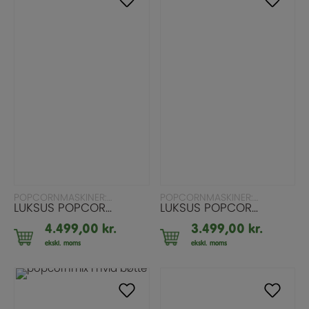
LÆS MERE
LÆS MERE
POPCORNMASKINER: ALLE MODELLER
POPCORNMASKINER: ALLE MODELLER
LUKSUS POPCORNMASKINE MED VOGN RØD/GULD 8OZ
LUKSUS POPCORNMASKINE GULD/RØD – 8OZ
4.499,00
kr.
3.499,00
kr.
ekskl. moms
ekskl. moms