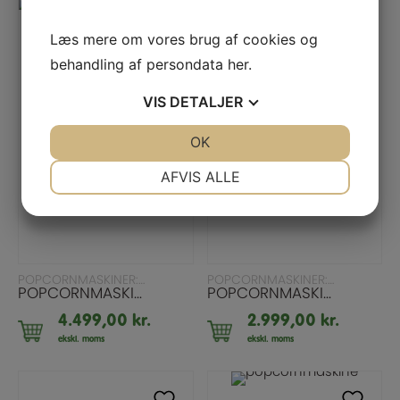
Læs mere om vores brug af cookies og
behandling af persondata
her
.
VIS
DETALJER
JA
NEJ
OK
JA
NEJ
NØDVENDIGE
PRÆFERENCER
AFVIS ALLE
JA
NEJ
JA
NEJ
MARKETING
STATISTIK
LÆS MERE
LÆS MERE
POPCORNMASKINER: ALLE MODELLER
POPCORNMASKINER: ALLE MODELLER
POPCORNMASKINE “DANISH DYNAMITE” MED SALGSVOGN 8OZ
POPCORNMASKINE HVID/GULD 8OZ
4.499,00
kr.
2.999,00
kr.
ekskl. moms
ekskl. moms