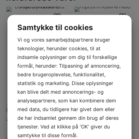
Samtykke til cookies
Vi og vores samarbejdspartnere bruger
teknologier, herunder cookies, til at
indsamle oplysninger om dig til forskellige
formål, herunder: Tilpasning af annoncering,
bedre brugeroplevelse, funktionalitet,
statistik og marketing. Disse oplysninger
kan blive delt med annoncerings- og
LÆS MERE
LÆS MERE
analysepartnere, som kan kombinere dem
POPCORNMASKINER: ALLE MODELLER
POPCORNMASKINER: ALLE MODELLER
med data, du tidligere har givet dem eller
POPCORNMASKINE “DANISH DYNAMITE” 8OZ
POPCORNMASKINE RØD – 8OZ
de har indsamlet gennem din brug af deres
3.499,00
kr.
1.999,00
kr.
tjenester. Ved at klikke på 'OK' giver du
ekskl. moms
ekskl. moms
samtykke til disse formål.