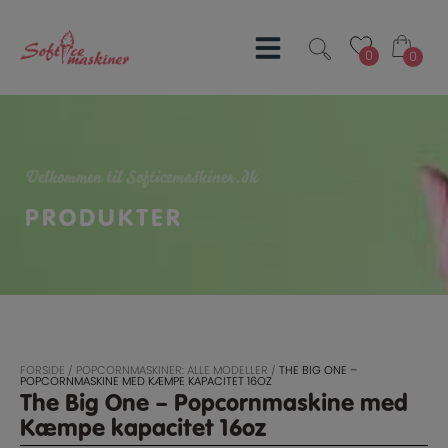
Hop
til
indholdet
0
0
0
0
Velkommen til Softicemaskiner.dk
PRODUKTER
FORSIDE
/
POPCORNMASKINER: ALLE MODELLER
/
THE BIG ONE –
POPCORNMASKINE MED KÆMPE KAPACITET 16OZ
The Big One – Popcornmaskine med
Kæmpe kapacitet 16oz