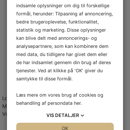
indsamle oplysninger om dig til forskellige
Ingen daglig rengøring.
formål, herunder: Tilpasning af annoncering,
Nem & behagelig tappe funktion.
bedre brugeroplevelse, funktionalitet,
Stærk og robust konstruktion.
Solid & kraftig valse.
statistik og marketing. Disse oplysninger
Kraftfuld kompressor.
kan blive delt med annoncerings- og
Støjsvag.
analysepartnere, som kan kombinere dem
Lavenergi model.
med data, du tidligere har givet dem eller
Fuldautomatisk computer styring.
de har indsamlet gennem din brug af deres
1 Kar a 6 liter.
tjenester. Ved at klikke på 'OK' giver du
1 Cylinder af 1,2 liter.
samtykke til disse formål.
1 tappehane.
Læs mere om vores brug af cookies og
Lavenergi 230 Volt – 1000 Watt
behandling af persondata
her
.
Mål: Bredde: 22 cm, dybde: 65 cm, højde 77 cm
Vægt 45 kg.
VIS
DETALJER
JA
NEJ
OK
JA
NEJ