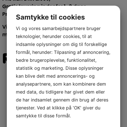
Gratis levering indenfor 1-3 dage.
Priser eks. moms.
Samtykke til cookies
Vil du købe med EAN nummer så klik på “køb
Vi og vores samarbejdspartnere bruger
med EAN” i toppen af skærmen.
teknologier, herunder cookies, til at
indsamle oplysninger om dig til forskellige
formål, herunder: Tilpasning af annoncering,
Relaterede varer
bedre brugeroplevelse, funktionalitet,
statistik og marketing. Disse oplysninger
kan blive delt med annoncerings- og
Læs mere
analysepartnere, som kan kombinere dem
med data, du tidligere har givet dem eller
Candyfloss maskiner
de har indsamlet gennem din brug af deres
tjenester. Ved at klikke på 'OK' giver du
Gas – Stor
samtykke til disse formål.