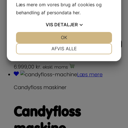
professionel
Læs mere om vores brug af cookies og
behandling af persondata
her
.
Candyflos
VIS
DETALJER
maskine til strøm
JA
NEJ
OK
JA
NEJ
NØDVENDIGE
PRÆFERENCER
AFVIS ALLE
JA
NEJ
JA
NEJ
6.999,00
kr.
MARKETING
STATISTIK
ekskl. moms
Læs mere
Candyfloss maskiner
Candyfloss