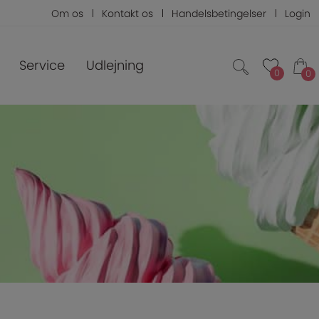
Om os
Kontakt os
Handelsbetingelser
Login
Service
Udlejning
0
0
0
0