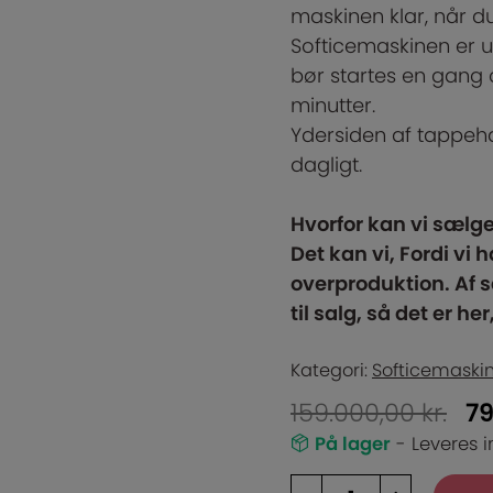
maskinen klar, når d
Softicemaskinen er u
bør startes en gang
minutter.
Ydersiden af tappeh
dagligt.
Hvorfor kan vi sælge
Det kan vi, Fordi vi
overproduktion. Af
til salg, så det er h
Kategori:
Softicemaskin
159.000,00
kr.
7
På lager
- Leveres i
Resatsalg