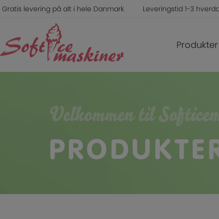
Hop
Gratis levering på alt i hele Danmark
Leveringstid 1-3 hverd
til
indholdet
Produkter
Velkommen til Softice
PRODUKTE