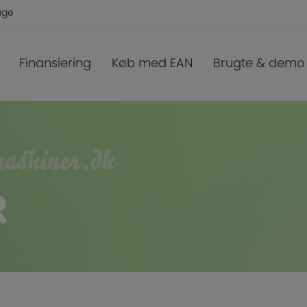
age
Finansiering
Køb med EAN
Brugte & demo
maskiner.dk
R