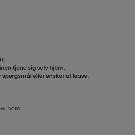
r.
inen tjene sig selv hjem.
r spørgsmål eller ønsker at lease.
howroom.