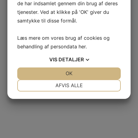
de har indsamlet gennem din brug af deres
tjenester. Ved at klikke på 'OK' giver du
samtykke til disse formål.
Læs mere om vores brug af cookies og
behandling af persondata
her
.
VIS
DETALJER
JA
NEJ
OK
JA
NEJ
NØDVENDIGE
PRÆFERENCER
AFVIS ALLE
JA
NEJ
JA
NEJ
MARKETING
STATISTIK