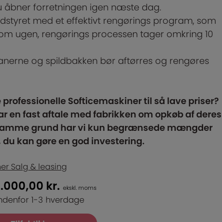
u åbner forretningen igen næste dag.
dstyret med et effektivt rengørings program, som
 om ugen, rengørings processen tager omkring 10
anerne og spildbakken bør aftørres og rengøres
 professionelle Softicemaskiner til så lave priser?
 har en fast aftale med fabrikken om opkøb af deres
 samme grund har vi kun begrænsede mængder
er, du kan gøre en god investering.
er Salg & leasing
9.000,00
kr.
ekskl. moms
ndenfor 1-3 hverdage