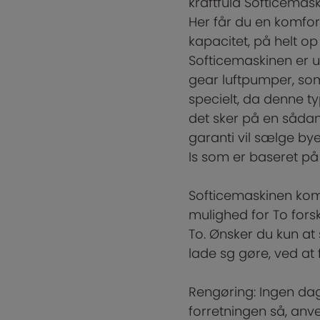
kraftfuld Softicemas
Her får du en komfor
kapacitet, på helt op 
Softicemaskinen er 
gear luftpumper, som
specielt, da denne typ
det sker på en såd
garanti vil sælge by
Is som er baseret på 
Softicemaskinen kom
mulighed for To fors
To. Ønsker du kun at
lade sg gøre, ved at
Rengøring: Ingen dag
forretningen så, anv