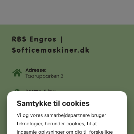
RBS Engros |
Softicemaskiner.dk
Adresse:
Taarupparken 2
Postnr. & by:
5560 Aarup
Samtykke til cookies
CVR nr.:
Vi og vores samarbejdspartnere bruger
30350987
teknologier, herunder cookies, til at
indsamle oplysninger om dig til forskellige
Telefon: