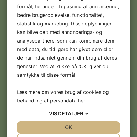
+45 22 91 03 60
formål, herunder: Tilpasning af annoncering,
bedre brugeroplevelse, funktionalitet,
E-mail:
statistik og marketing. Disse oplysninger
info@softicemaskiner.dk
kan blive delt med annoncerings- og
analysepartnere, som kan kombinere dem
Handelsbetingelser:
Læs dem her
med data, du tidligere har givet dem eller
de har indsamlet gennem din brug af deres
Digital fortrydelsesformular
tjenester. Ved at klikke på 'OK' giver du
samtykke til disse formål.
Kom i kontakt med os!
Læs mere om vores brug af cookies og
behandling af persondata
her
.
"
*
" indikerer påkrævede felter
Navn
*
VIS
DETALJER
JA
NEJ
OK
JA
NEJ
Telefon
*
NØDVENDIGE
PRÆFERENCER