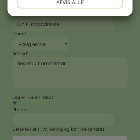
AFVIS ALLE
JA
NEJ
JA
NEJ
E-mail
*
MARKETING
STATISTIK
Emne
*
Besked
*
Jeg er ikke en robot
Phone
Dette felt er til validering og bør ikke ændres.