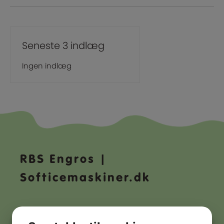
Seneste 3 indlæg
Ingen indlæg
RBS Engros |
Softicemaskiner.dk
Adresse:
Taarupparken 2