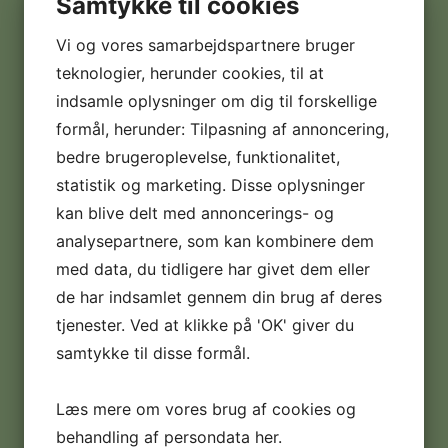
Samtykke til cookies
Postnr. & by:
Vi og vores samarbejdspartnere bruger
5560 Aarup
teknologier, herunder cookies, til at
indsamle oplysninger om dig til forskellige
CVR nr.:
formål, herunder: Tilpasning af annoncering,
30350987
bedre brugeroplevelse, funktionalitet,
Telefon:
statistik og marketing. Disse oplysninger
+45 22 91 03 60
kan blive delt med annoncerings- og
analysepartnere, som kan kombinere dem
E-mail:
med data, du tidligere har givet dem eller
info@softicemaskiner.dk
de har indsamlet gennem din brug af deres
tjenester. Ved at klikke på 'OK' giver du
Handelsbetingelser:
Læs dem her
samtykke til disse formål.
Digital fortrydelsesformular
Læs mere om vores brug af cookies og
behandling af persondata
her
.