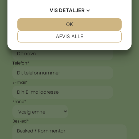
VIS
DETALJER
Kom i kontakt med os!
JA
NEJ
OK
JA
NEJ
NØDVENDIGE
PRÆFERENCER
AFVIS ALLE
"
*
" indikerer påkrævede felter
Navn
*
JA
NEJ
JA
NEJ
MARKETING
STATISTIK
Telefon
*
E-mail
*
Emne
*
Besked
*