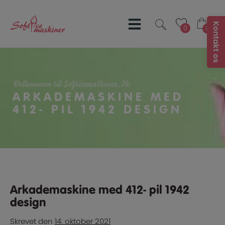
Hop
til
indholdet
0
0
0
0
Velkommen til Softicemaskiner.dk
ARKADEMASKINE MED
412- PIL 1942 DESIGN
Arkademaskine med 412- pil 1942
design
Skrevet
den
14. oktober 2021