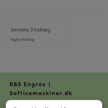
Seneste 3 indlæg
Ingen indlæg
RBS Engros |
Softicemaskiner.dk