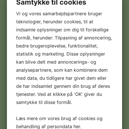
Samtykke til cookies
Adresse:
Taarupparken 2
Vi og vores samarbejdspartnere bruger
teknologier, herunder cookies, til at
Postnr. & by:
5560 Aarup
indsamle oplysninger om dig til forskellige
formål, herunder: Tilpasning af annoncering,
CVR nr.:
bedre brugeroplevelse, funktionalitet,
30350987
statistik og marketing. Disse oplysninger
kan blive delt med annoncerings- og
Telefon:
+45 22 91 03 60
analysepartnere, som kan kombinere dem
med data, du tidligere har givet dem eller
E-mail:
de har indsamlet gennem din brug af deres
info@softicemaskiner.dk
tjenester. Ved at klikke på 'OK' giver du
samtykke til disse formål.
Handelsbetingelser:
Læs dem her
Læs mere om vores brug af cookies og
Digital fortrydelsesformular
behandling af persondata
her
.