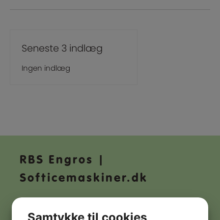
Seneste 3 indlæg
Ingen indlæg
RBS Engros |
Softicemaskiner.dk
Adresse:
Samtykke til cookies