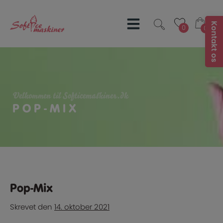
Hop
til
indholdet
0
0
0
0
Velkommen til Softicemaskiner.dk
POP-MIX
Pop-Mix
Skrevet
den
14. oktober 2021