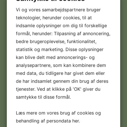
Taarupparken 2
Vi og vores samarbejdspartnere bruger
Postnr. & by:
teknologier, herunder cookies, til at
5560 Aarup
indsamle oplysninger om dig til forskellige
formål, herunder: Tilpasning af annoncering,
CVR nr.:
30350987
bedre brugeroplevelse, funktionalitet,
statistik og marketing. Disse oplysninger
Telefon:
kan blive delt med annoncerings- og
+45 22 91 03 60
analysepartnere, som kan kombinere dem
med data, du tidligere har givet dem eller
E-mail:
info@softicemaskiner.dk
de har indsamlet gennem din brug af deres
tjenester. Ved at klikke på 'OK' giver du
Handelsbetingelser:
samtykke til disse formål.
Læs dem her
Læs mere om vores brug af cookies og
Digital fortrydelsesformular
behandling af persondata
her
.