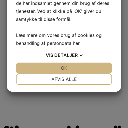
de har indsamlet gennem din brug af deres
tjenester. Ved at klikke på 'OK' giver du
samtykke til disse formål.
Læs mere om vores brug af cookies og
behandling af persondata
her
.
VIS
DETALJER
JA
NEJ
OK
JA
NEJ
NØDVENDIGE
PRÆFERENCER
AFVIS ALLE
JA
NEJ
JA
NEJ
MARKETING
STATISTIK