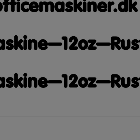
fticemaskiner.dk
skine—12oz—Rustf
skine—12oz—Rustf