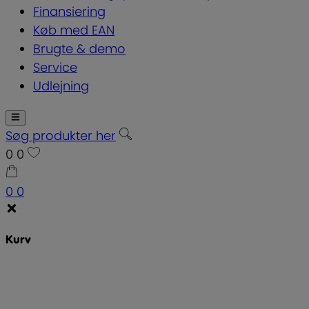
Finansiering
Køb med EAN
Brugte & demo
Service
Udlejning
Søg produkter her
0
0
0
0
Kurv