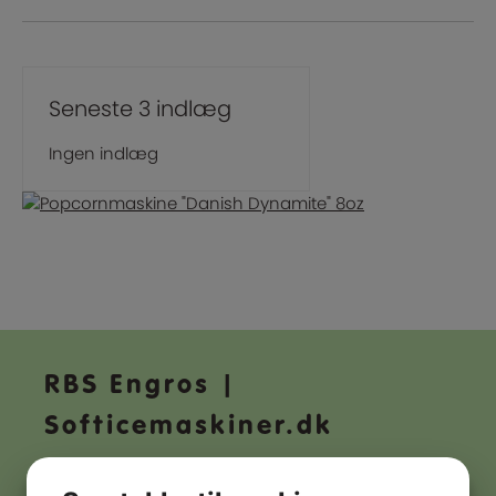
Seneste 3 indlæg
Ingen indlæg
RBS Engros |
Softicemaskiner.dk