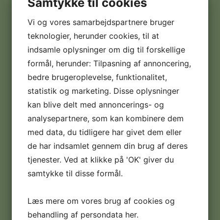
Adresse:
Samtykke til cookies
Taarupparken 2
Vi og vores samarbejdspartnere bruger
Postnr. & by:
teknologier, herunder cookies, til at
5560 Aarup
indsamle oplysninger om dig til forskellige
formål, herunder: Tilpasning af annoncering,
CVR nr.:
bedre brugeroplevelse, funktionalitet,
30350987
statistik og marketing. Disse oplysninger
kan blive delt med annoncerings- og
Telefon:
+45 22 91 03 60
analysepartnere, som kan kombinere dem
med data, du tidligere har givet dem eller
E-mail:
de har indsamlet gennem din brug af deres
info@softicemaskiner.dk
tjenester. Ved at klikke på 'OK' giver du
samtykke til disse formål.
Handelsbetingelser:
Læs dem her
Læs mere om vores brug af cookies og
Digital fortrydelsesformular
behandling af persondata
her
.