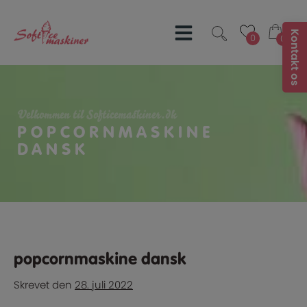
Hop
til
indholdet
0
0
0
0
Velkommen til Softicemaskiner.dk
POPCORNMASKINE
DANSK
popcornmaskine dansk
Skrevet
den
28. juli 2022