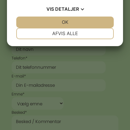
VIS
DETALJER
Kom i kontakt med os!
JA
NEJ
OK
JA
NEJ
NØDVENDIGE
PRÆFERENCER
AFVIS ALLE
"
*
" indikerer påkrævede felter
Navn
*
JA
NEJ
JA
NEJ
MARKETING
STATISTIK
Telefon
*
E-mail
*
Emne
*
Besked
*